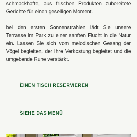
schmackhafte, aus frischen Produkten zubereitete
*
*
Ihr Wunschtermin
Anzahl Personen
*
*
Gerichte für einen geselligen Moment.
Wann möchten Sie reservieren?
bei den ersten Sonnenstrahlen lädt Sie unsere
Terrasse im Park zu einer sanften Flucht in die Natur
Besondere Anmerkungen (Allergien)?
Eine besondere Anmerkung?
ein. Lassen Sie sich vom melodischen Gesang der
Vögel begleiten, der Ihre Verkostung begleitet und die
*
umgebende Ruhe verstärkt.
*
EINEN TISCH RESERVIEREN
BESTÄTIGEN
SIEHE DAS MENÜ
BESTÄTIGEN
BESTÄTIGEN