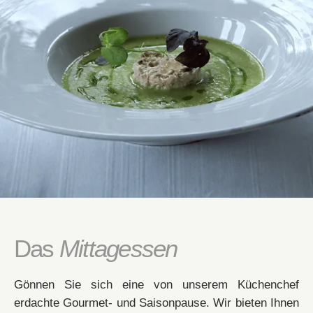
*
Vorname
:
Eine Behandlung buchen
Séquoia"
Einen Tisch im "
Fordern Sie ein Angebot für Ihre Veranstaltung an
*
*
E-Mail
:
*
Name
:
Name
:
Name :
*
*
Telefon
:
Mobil
*
:
Vorname
:
Vorname :
*
*
Nachricht
:
*
E-Mail
:
Mobil
:
E-Mail :
Das
Mittagessen
*
*
Datum der Ankunft
:
Datum:
Gönnen Sie sich eine von unserem Küchenchef
Telefon :
erdachte Gourmet- und Saisonpause. Wir bieten Ihnen