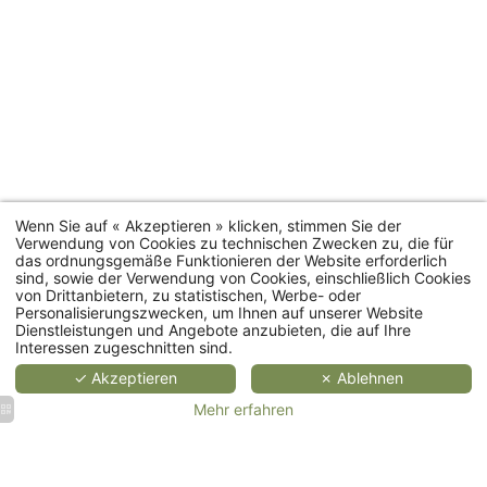
personen
personen
personen
35 bis
Zimmer
20 m²
25 m²
55 m²
66 m²
Zimmerkategorien
MEHR
MEHR
ME
ERFAHREN
ERFAHREN
ERFA
Wenn Sie auf « Akzeptieren » klicken, stimmen Sie der
Verwendung von Cookies zu technischen Zwecken zu, die für
das ordnungsgemäße Funktionieren der Website erforderlich
Ferienhäuser
sind, sowie der Verwendung von Cookies, einschließlich Cookies
von Drittanbietern, zu statistischen, Werbe- oder
Personalisierungszwecken, um Ihnen auf unserer Website
Restaurant
Dienstleistungen und Angebote anzubieten, die auf Ihre
Interessen zugeschnitten sind.
Spa
✓ Akzeptieren
✗ Ablehnen
Mehr erfahren
Veranstaltungen