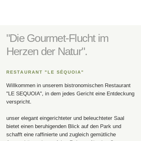
Besondere Anmerkungen (Allergien)?
Eine besondere Anmerkung?
*
"Die Gourmet-Flucht im
Herzen der Natur".
*
BESTÄTIGEN
RESTAURANT "LE SÉQUOIA"
Willkommen in unserem bistronomischen Restaurant
"LE SEQUOIA", in dem jedes Gericht eine Entdeckung
verspricht.
BESTÄTIGEN
BESTÄTIGEN
unser elegant eingerichteter und beleuchteter Saal
BESTÄTIGEN
*
Obligatorische Felder
*
Obligatorische Felder
bietet einen beruhigenden Blick auf den Park und
schafft eine raffinierte und zugleich gemütliche
*
Obligatorische Felder
ODER RESERVIEREN SIE TELEFONISCH!