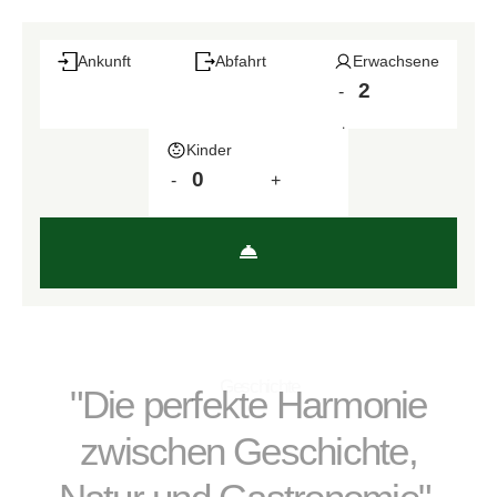
Ankunft
Abfahrt
Erwachsene
-
+
Kinder
-
+
Geschichte
"Die perfekte Harmonie
zwischen Geschichte,