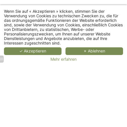
ERFAHREN
ERFAHREN
ERFA
Wenn Sie auf « Akzeptieren » klicken, stimmen Sie der
Verwendung von Cookies zu technischen Zwecken zu, die für
das ordnungsgemäße Funktionieren der Website erforderlich
Ferienhäuser
sind, sowie der Verwendung von Cookies, einschließlich Cookies
von Drittanbietern, zu statistischen, Werbe- oder
Personalisierungszwecken, um Ihnen auf unserer Website
Restaurant
Dienstleistungen und Angebote anzubieten, die auf Ihre
Interessen zugeschnitten sind.
Spa
✓ Akzeptieren
✗ Ablehnen
Mehr erfahren
Veranstaltungen
Hochzeiten
Firmenevents
&
& Seminare
Empfänge