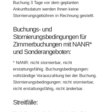
Buchung 3 Tage vor dem geplanten
Ankunftsdatum werden Ihnen keine
Stornierungsgebühren in Rechnung gestellt.
*
Buchungs- und
BESTÄTIGEN
Stornierungsbedingungen für
Zimmerbuchungen mit NANR*
und Sonderangeboten:
BESTÄTIGEN
BESTÄTIGEN
* NANR: nicht stornierbar, nicht
BESTÄTIGEN
erstattungsfähig. Buchungsbedingungen:
*
Obligatorische Felder
*
Obligatorische Felder
vollständige Vorauszahlung bei der Buchung.
Stornierungsbedingungen: nicht stornierbar,
*
Obligatorische Felder
ODER RESERVIEREN SIE TELEFONISCH!
ODER BUCHEN SIE TELEFONISCH!
nicht erstattungsfähig, nicht änderbar.
NOUS APPELER
NOUS APPELER
Streitfälle: