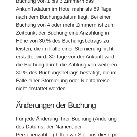
Buchung von 1 bis 3 Zimmern das
Ankunftsdatum im Hotel mehr als 89 Tage
nach dem Buchungsdatum liegt. Bei einer
Buchung von 4 oder mehr Zimmern ist zum
Zeitpunkt der Buchung eine Anzahlung in
Höhe von 30 % des Buchungsbetrags zu
Einen Geschenkgutschein nehmen
leisten, die im Falle einer Stornierung nicht
erstattet wird. 30 Tage vor der Ankunft wird
*
Name
:
die Buchung durch die Zahlung von weiteren
30 % des Buchungsbetrags bestätigt, die im
Falle einer Stornierung oder Nichtanreise
*
nicht erstattet werden.
Vorname
:
Eine Behandlung buchen
Séquoia"
Einen Tisch im "
Fordern Sie ein Angebot für Ihre Veranstaltung an
Änderungen der Buchung
*
*
E-Mail
:
*
Name
:
Name
:
Für jede Änderung Ihrer Buchung (Änderung
Name :
des Datums, der Namen, der
Personenzahl…) bitten wir Sie, uns diese per