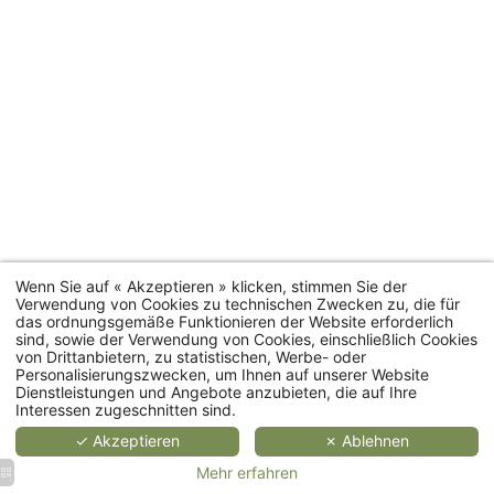
2
2
2
personen
4
personen
personen
personen
35 bis
Zimmer
20 m²
25 m²
55 m²
66 m²
Zimmerkategorien
MEHR
MEHR
ME
ERFAHREN
ERFAHREN
ERFA
Wenn Sie auf « Akzeptieren » klicken, stimmen Sie der
Verwendung von Cookies zu technischen Zwecken zu, die für
das ordnungsgemäße Funktionieren der Website erforderlich
Ferienhäuser
sind, sowie der Verwendung von Cookies, einschließlich Cookies
von Drittanbietern, zu statistischen, Werbe- oder
Personalisierungszwecken, um Ihnen auf unserer Website
Restaurant
Dienstleistungen und Angebote anzubieten, die auf Ihre
Interessen zugeschnitten sind.
Spa
✓ Akzeptieren
✗ Ablehnen
Mehr erfahren
Veranstaltungen