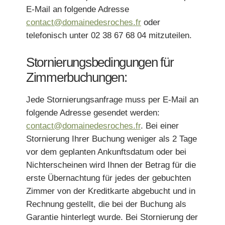
*
*
Telefon
:
E-Mail an folgende Adresse
Mobil
*
:
Vorname
:
Vorname :
contact@domainedesroches.fr
oder
telefonisch unter 02 38 67 68 04 mitzuteilen.
*
*
Nachricht
:
*
E-Mail
:
Mobil
:
Stornierungsbedingungen für
E-Mail :
Zimmerbuchungen:
*
*
Datum der Ankunft
:
Datum:
Jede Stornierungsanfrage muss per E-Mail an
Telefon :
folgende Adresse gesendet werden:
contact@domainedesroches.fr
. Bei einer
Stornierung Ihrer Buchung weniger als 2 Tage
*
*
Ihr Wunschtermin
Anzahl Personen
*
*
Wann möchten Sie reservieren?
vor dem geplanten Ankunftsdatum oder bei
Nichterscheinen wird Ihnen der Betrag für die
erste Übernachtung für jedes der gebuchten
Besondere Anmerkungen (Allergien)?
Eine besondere Anmerkung?
Zimmer von der Kreditkarte abgebucht und in
Rechnung gestellt, die bei der Buchung als
*
Garantie hinterlegt wurde. Bei Stornierung der