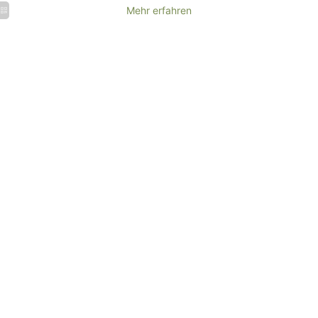
Mehr erfahren
Veranstaltungen
Hochzeiten
Firmenevents
&
& Seminare
Empfänge
MEHR
MEHR
ERFAHREN
ERFAHREN