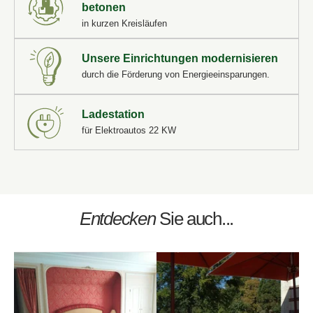
betonen
in kurzen Kreisläufen
*
Vorname
:
Unsere Einrichtungen modernisieren
Eine Behandlung buchen
Séquoia"
Einen Tisch im "
durch die Förderung von Energieeinsparungen.
Fordern Sie ein Angebot für Ihre Veranstaltung an
Ladestation
*
*
E-Mail
:
*
Name
:
Name
:
Name :
für Elektroautos 22 KW
*
*
Telefon
:
Mobil
*
:
Vorname
:
Vorname :
Entdecken
Sie auch...
*
*
Nachricht
:
*
E-Mail
:
Mobil
:
E-Mail :
*
*
Datum der Ankunft
:
Datum: