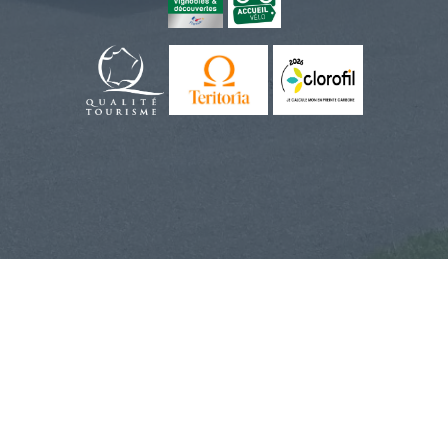
Das Hotel
Deluxe
Dienste
Junior
Superior
Zimmer
Deluxe
Suite
Zimmer
Terrasse
Familiensu