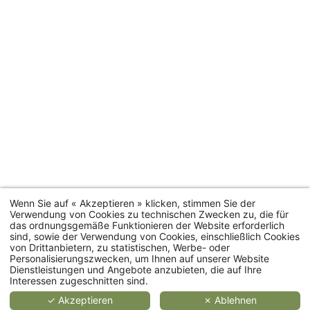
#
2
2
2
personen
4
personen
personen
personen
35 bis
Zimmer
20 m²
25 m²
55 m²
66 m²
Zimmerkategorien
MEHR
MEHR
ME
ERFAHREN
ERFAHREN
ERFA
Wenn Sie auf « Akzeptieren » klicken, stimmen Sie der
Verwendung von Cookies zu technischen Zwecken zu, die für
das ordnungsgemäße Funktionieren der Website erforderlich
Ferienhäuser
sind, sowie der Verwendung von Cookies, einschließlich Cookies
von Drittanbietern, zu statistischen, Werbe- oder
Personalisierungszwecken, um Ihnen auf unserer Website
Restaurant
Dienstleistungen und Angebote anzubieten, die auf Ihre
Interessen zugeschnitten sind.
Spa
✓ Akzeptieren
✗ Ablehnen