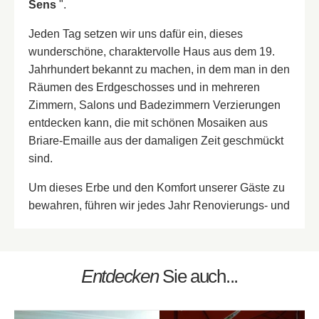
Sens
".
Jeden Tag setzen wir uns dafür ein, dieses
wunderschöne, charaktervolle Haus aus dem 19.
Jahrhundert bekannt zu machen, in dem man in den
Räumen des Erdgeschosses und in mehreren
Zimmern, Salons und Badezimmern Verzierungen
entdecken kann, die mit schönen Mosaiken aus
Briare-Emaille aus der damaligen Zeit geschmückt
sind.
Um dieses Erbe und den Komfort unserer Gäste zu
bewahren, führen wir jedes Jahr Renovierungs- und
Umbauarbeiten durch, um dieses
außergewöhnliche Erbe zu erhalten, das ein
authentisches Relikt eines industriellen Abenteuers
Entdecken
Sie auch...
des 19. und 20. Jahrhunderts ist, das Frankreich in
der ganzen Welt erstrahlen ließ.