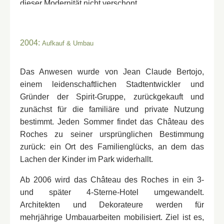
dieser Modernität nicht verschont.
*
Name
:
Um die Villa zu vergrößern, wurden die
Wirtschaftsgebäude eines Gutshofs aus dem 19.
2004:
Aufkauf & Umbau
Jahrhundert komplett abgebaut und neu errichtet,
um das heutige Château des Roches zu schaffen.
*
Vorname
:
Das Anwesen wurde von Jean Claude Bertojo,
Eine Behandlung buchen
Séquoia"
Einen Tisch im "
Die beiden anderen Töchter von Jean-Félix
einem leidenschaftlichen Stadtentwickler und
Fordern Sie ein Angebot für Ihre Veranstaltung an
Bapterosses bewohnten das Château Trousse-
Gründer der Spirit-Gruppe, zurückgekauft und
Barrière und das Château de Beauvoir. In der
*
*
zunächst für die familiäre und private Nutzung
E-Mail
:
*
Name
:
Name
:
Name :
Folgezeit bewohnten die Nachkommen der
bestimmt. Jeden Sommer findet das Château des
nächsten Generationen das Château des Roches,
Roches zu seiner ursprünglichen Bestimmung
das Château de Beauvoir und das Château
zurück: ein Ort des Familienglücks, an dem das
*
*
Telefon
:
Mobil
*
:
Vorname
:
Trousse-Barrière. So blieb das Anwesen im
Lachen der Kinder im Park widerhallt.
Vorname :
Familienbesitz und wurde bewahrt.
Ab 2006 wird das Château des Roches in ein 3-
und später 4-Sterne-Hotel umgewandelt.
So geht eine Epoche zu Ende, die ein Erbe der
*
*
Nachricht
:
*
E-Mail
:
Mobil
:
Architekten und Dekorateure werden für
E-Mail :
Größe und Großzügigkeit hinterlässt.
mehrjährige Umbauarbeiten mobilisiert. Ziel ist es,