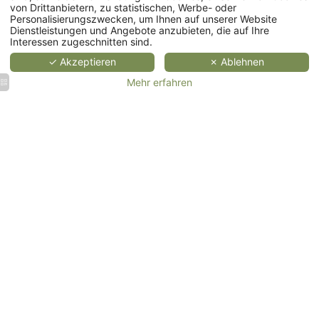
von Drittanbietern, zu statistischen, Werbe- oder
Personalisierungszwecken, um Ihnen auf unserer Website
Restaurant
Dienstleistungen und Angebote anzubieten, die auf Ihre
Interessen zugeschnitten sind.
Spa
✓ Akzeptieren
✗ Ablehnen
Mehr erfahren
Veranstaltungen
Hochzeiten
Firmenevents
&
& Seminare
Empfänge
MEHR
MEHR
ERFAHREN
ERFAHREN