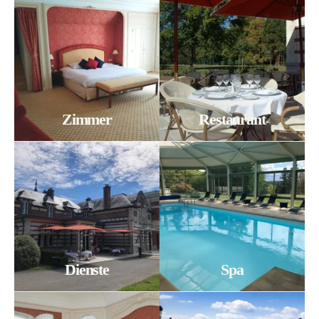
Entdecken Sie die Geschichte der
Emaux-de-
Briare-Manufaktur
Die Domaine des Roches ist eine unumgängliche
Adresse für Liebhaber von Charme, Geschichte und
Wohlbefinden.
Zimmer
Restaurant
Dienste
Spa