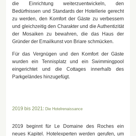
die Einrichtung weiterzuentwickeln, den
*
*
Datum der Ankunft
:
Bedürfnissen und Standards der Hotellerie gerecht
Datum:
Telefon :
zu werden, den Komfort der Gäste zu verbessern
und gleichzeitig den Charakter und die Authentizität
der Mosaiken zu bewahren, die das Haus der
*
*
Ihr Wunschtermin
Anzahl Personen
*
*
Wann möchten Sie reservieren?
Gründer der Emailkunst von Briare schmücken.
Für das Vergnügen und den Komfort der Gäste
wurden ein Tennisplatz und ein Swimmingpool
Besondere Anmerkungen (Allergien)?
Eine besondere Anmerkung?
eingerichtet und die Cottages innerhalb des
Parkgeländes hinzugefügt.
*
Der Name des Betriebs wird eingeführt: "Le
Domaine des Roches".
*
2019 bis 2021:
Die neue Hotelanlage wird zunächst direkt von der
Die Hotelrenaissance
SPIRIT-Gruppe verwaltet und dann für fünf Jahre an
BESTÄTIGEN
einen Chefkoch verpachtet.
2019 beginnt für Le Domaine des Roches ein
neues Kapitel. Hotelexperten werden gerufen, um