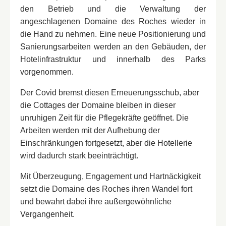
den Betrieb und die Verwaltung der
angeschlagenen Domaine des Roches wieder in
BESTÄTIGEN
BESTÄTIGEN
die Hand zu nehmen. Eine neue Positionierung und
Sanierungsarbeiten werden an den Gebäuden, der
BESTÄTIGEN
Hotelinfrastruktur und innerhalb des Parks
*
Obligatorische Felder
*
Obligatorische Felder
vorgenommen.
*
Obligatorische Felder
ODER RESERVIEREN SIE TELEFONISCH!
ODER BUCHEN SIE TELEFONISCH!
Der Covid bremst diesen Erneuerungsschub, aber
die Cottages der Domaine bleiben in dieser
NOUS APPELER
unruhigen Zeit für die Pflegekräfte geöffnet. Die
NOUS APPELER
Arbeiten werden mit der Aufhebung der
Einschränkungen fortgesetzt, aber die Hotellerie
wird dadurch stark beeinträchtigt.
Mit Überzeugung, Engagement und Hartnäckigkeit
setzt die Domaine des Roches ihren Wandel fort
und bewahrt dabei ihre außergewöhnliche
Vergangenheit.