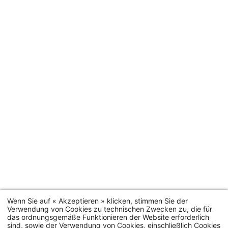
Dienste
Junior
Superior
Zimmer
Deluxe
Suite
Zimmer
Terrasse
Familiensu
#
2
2
2
personen
4
personen
personen
personen
35 bis
Zimmer
20 m²
25 m²
55 m²
66 m²
Zimmerkategorien
MEHR
MEHR
ME
ERFAHREN
ERFAHREN
ERFA
Wenn Sie auf « Akzeptieren » klicken, stimmen Sie der
Verwendung von Cookies zu technischen Zwecken zu, die für
das ordnungsgemäße Funktionieren der Website erforderlich
Ferienhäuser
sind, sowie der Verwendung von Cookies, einschließlich Cookies