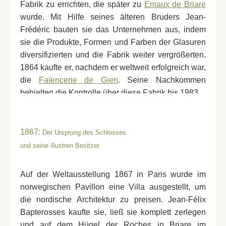
Fabrik zu errichten, die später zu
Emaux de Briare
wurde. Mit Hilfe seines älteren Bruders Jean-
Frédéric bauten sie das Unternehmen aus, indem
sie die Produkte, Formen und Farben der Glasuren
diversifizierten und die Fabrik weiter vergrößerten.
1864 kaufte er, nachdem er weltweit erfolgreich war,
die
Faïencerie de Gien
. Seine Nachkommen
behielten die Kontrolle über diese Fabrik bis 1983.
Er war Briare sehr verbunden, war Kantonsvertreter
und Generalrat, ließ Schulen in der Fabrik bauen,
1867:
Der Ursprung des Schlosses
Arbeitersiedlungen, ein Hospiz und ein Altersheim.
und seine illustren Besitzer
1855 wurde er zum Ritter der Ehrenlegion ernannt.
1878 erhielt er den großen Preis der
Auf der Weltausstellung 1867 in Paris wurde im
Weltausstellung und das Offizierskreuz der
norwegischen Pavillon eine Villa ausgestellt, um
Ehrenlegion. Am 13. April 1885 starb Jean-Félix in
die nordische Architektur zu preisen. Jean-Félix
Briare. Bei seiner Beerdigung wurde er von
Bapterosses kaufte sie, ließ sie komplett zerlegen
Tausenden Menschen begleitet.
und auf dem Hügel der Roches in Briare im