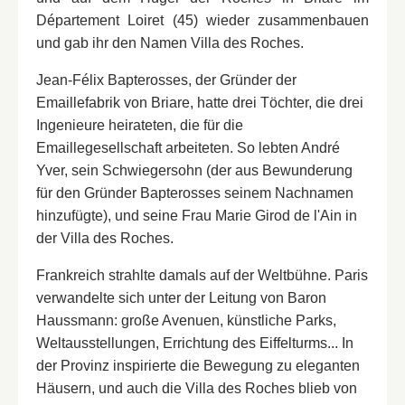
Mit einer Manufaktur, drei Schlössern, einem
Département Loiret (45) wieder zusammenbauen
Rathaus, einem Krankenhaus, einer Kirche,
und gab ihr den Namen Villa des Roches.
Bauernhöfen, einem Stadion und verschiedenen
Jean-Félix Bapterosses, der Gründer der
Denkmälern war diese Dynastie neben den Römern
Emaillefabrik von Briare, hatte drei Töchter, die drei
und der Kanalbrücke eines der drei
Ingenieure heirateten, die für die
Gründungselemente der Stadt Briare.
Emaillegesellschaft arbeiteten. So lebten André
Yver, sein Schwiegersohn (der aus Bewunderung
für den Gründer Bapterosses seinem Nachnamen
hinzufügte), und seine Frau Marie Girod de l'Ain in
der Villa des Roches.
Frankreich strahlte damals auf der Weltbühne. Paris
verwandelte sich unter der Leitung von Baron
Haussmann: große Avenuen, künstliche Parks,
Weltausstellungen, Errichtung des Eiffelturms... In
der Provinz inspirierte die Bewegung zu eleganten
Häusern, und auch die Villa des Roches blieb von
Einen Geschenkgutschein nehmen