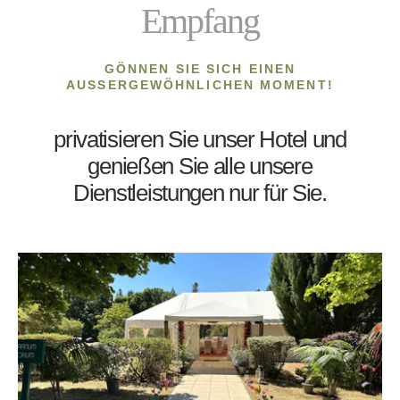
Empfang
GÖNNEN SIE SICH EINEN
AUSSERGEWÖHNLICHEN MOMENT!
Einen Geschenkgutschein nehmen
privatisieren Sie unser Hotel und
genießen Sie alle unsere
*
Name
:
Dienstleistungen nur für Sie.
*
Vorname
:
Eine Behandlung buchen
Séquoia"
Einen Tisch im "
Fordern Sie ein Angebot für Ihre Veranstaltung an
*
*
E-Mail
:
*
Name
:
Name
:
Name :