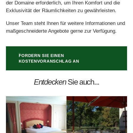
der Domaine erforderlich, um Ihren Komfort und die
Exklusivität der Räumlichkeiten zu gewährleisten.
*
Unser Team steht Ihnen für weitere Informationen und
maßgeschneiderte Angebote gerne zur Verfügung.
BESTÄTIGEN
FORDERN SIE EINEN
KOSTENVORANSCHLAG AN
BESTÄTIGEN
BESTÄTIGEN
BESTÄTIGEN
Entdecken
Sie auch...
*
Obligatorische Felder
*
Obligatorische Felder
*
Obligatorische Felder
ODER RESERVIEREN SIE TELEFONISCH!
ODER BUCHEN SIE TELEFONISCH!
NOUS APPELER
NOUS APPELER