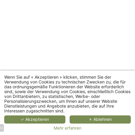
2
2
personen
4
personen
personen
personen
35 bis
Zimmer
20 m²
25 m²
55 m²
66 m²
Zimmerkategorien
MEHR
MEHR
ME
ERFAHREN
ERFAHREN
ERFA
Wenn Sie auf « Akzeptieren » klicken, stimmen Sie der
Verwendung von Cookies zu technischen Zwecken zu, die für
das ordnungsgemäße Funktionieren der Website erforderlich
Ferienhäuser
sind, sowie der Verwendung von Cookies, einschließlich Cookies
von Drittanbietern, zu statistischen, Werbe- oder
Personalisierungszwecken, um Ihnen auf unserer Website
Restaurant
Dienstleistungen und Angebote anzubieten, die auf Ihre
Interessen zugeschnitten sind.
Spa
✓ Akzeptieren
✗ Ablehnen
Mehr erfahren
Veranstaltungen