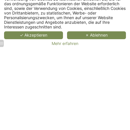
das ordnungsgemäße Funktionieren der Website erforderlich
Ferienhäuser
sind, sowie der Verwendung von Cookies, einschließlich Cookies
von Drittanbietern, zu statistischen, Werbe- oder
Personalisierungszwecken, um Ihnen auf unserer Website
Restaurant
Dienstleistungen und Angebote anzubieten, die auf Ihre
Interessen zugeschnitten sind.
Spa
✓ Akzeptieren
✗ Ablehnen
Mehr erfahren
Veranstaltungen
Hochzeiten
Firmenevents
&
& Seminare
Empfänge
MEHR
MEHR