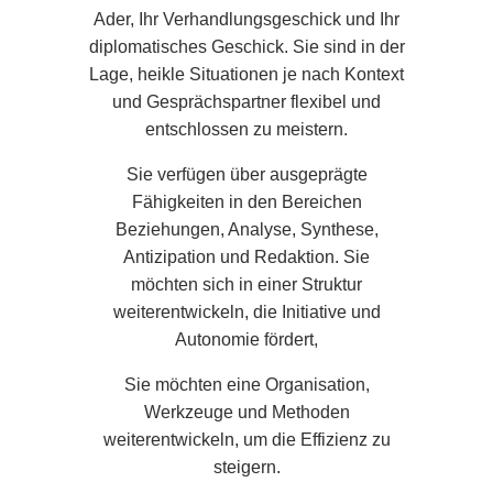
Ader, Ihr Verhandlungsgeschick und Ihr
diplomatisches Geschick. Sie sind in der
*
Name
:
Lage, heikle Situationen je nach Kontext
und Gesprächspartner flexibel und
entschlossen zu meistern.
*
Vorname
:
Sie verfügen über ausgeprägte
Eine Behandlung buchen
Séquoia"
Einen Tisch im "
Fähigkeiten in den Bereichen
Fordern Sie ein Angebot für Ihre Veranstaltung an
Beziehungen, Analyse, Synthese,
Antizipation und Redaktion. Sie
*
*
E-Mail
:
*
Name
:
Name
:
Name :
möchten sich in einer Struktur
weiterentwickeln, die Initiative und
Autonomie fördert,
*
*
Telefon
:
Mobil
*
:
Vorname
:
Vorname :
Sie möchten eine Organisation,
Werkzeuge und Methoden
weiterentwickeln, um die Effizienz zu
*
*
Nachricht
:
*
E-Mail
:
Mobil
:
steigern.
E-Mail :