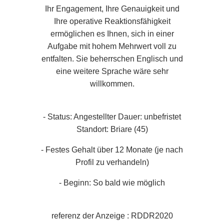
Ihr Engagement, Ihre Genauigkeit und
Ihre operative Reaktionsfähigkeit
*
*
Datum der Ankunft
:
Datum:
ermöglichen es Ihnen, sich in einer
Telefon :
Aufgabe mit hohem Mehrwert voll zu
entfalten. Sie beherrschen Englisch und
eine weitere Sprache wäre sehr
*
*
Ihr Wunschtermin
Anzahl Personen
*
*
Wann möchten Sie reservieren?
willkommen.
Besondere Anmerkungen (Allergien)?
- Status: Angestellter Dauer: unbefristet
Eine besondere Anmerkung?
Standort: Briare (45)
*
- Festes Gehalt über 12 Monate (je nach
Profil zu verhandeln)
- Beginn: So bald wie möglich
*
BESTÄTIGEN
referenz der Anzeige : RDDR2020