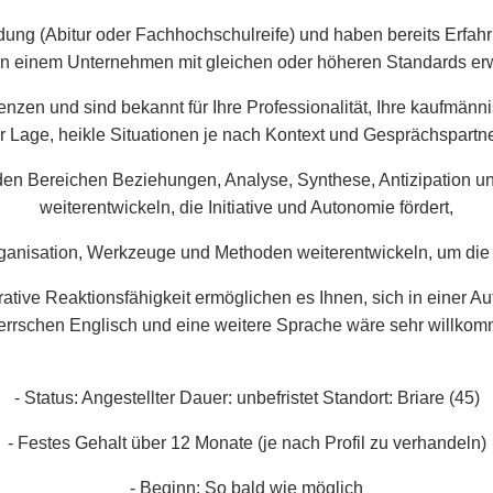
dung (Abitur oder Fachhochschulreife) und haben bereits Erfahr
in einem Unternehmen mit gleichen oder höheren Standards e
nzen und sind bekannt für Ihre Professionalität, Ihre kaufmänn
r Lage, heikle Situationen je nach Kontext und Gesprächspartne
den Bereichen Beziehungen, Analyse, Synthese, Antizipation und
weiterentwickeln, die Initiative und Autonomie fördert,
anisation, Werkzeuge und Methoden weiterentwickeln, um die E
ative Reaktionsfähigkeit ermöglichen es Ihnen, sich in einer Au
errschen Englisch und eine weitere Sprache wäre sehr willkom
- Status: Angestellter Dauer: unbefristet Standort: Briare (45)
- Festes Gehalt über 12 Monate (je nach Profil zu verhandeln)
- Beginn: So bald wie möglich