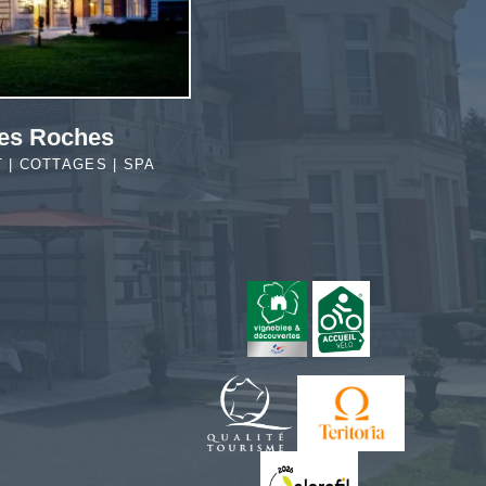
es Roches
T | COTTAGES | SPA
MEHR
ERFAHREN