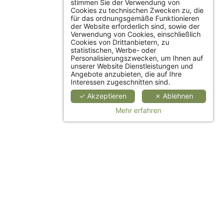
stimmen Sie der Verwendung von
Cookies zu technischen Zwecken zu, die
für das ordnungsgemäße Funktionieren
der Website erforderlich sind, sowie der
Verwendung von Cookies, einschließlich
Cookies von Drittanbietern, zu
statistischen, Werbe- oder
Personalisierungszwecken, um Ihnen auf
unserer Website Dienstleistungen und
Angebote anzubieten, die auf Ihre
Interessen zugeschnitten sind.
BESTÄTIGEN
✓ Akzeptieren
✗ Ablehnen
Mehr erfahren
BESTÄTIGEN
BESTÄTIGEN
BESTÄTIGEN
*
Obligatori
*
Obligatori
*
Obligatori
ODER RESERVIEREN SIE TELEFONISCH!
ODER BUCHEN SIE TELEFONISCH!
NOUS APPELER