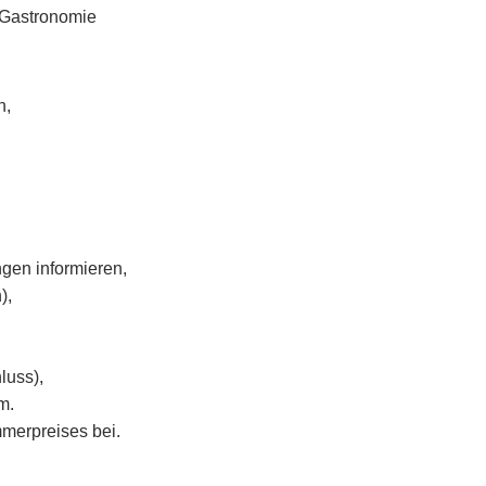
 Gastronomie
n,
gen informieren,
),
luss),
m.
mmerpreises bei.