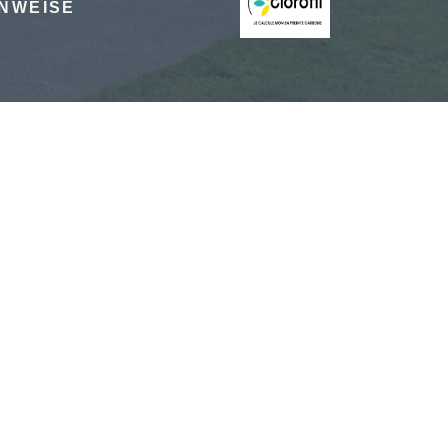
INWEISE
S
inen Geschenkgutschein nehmen