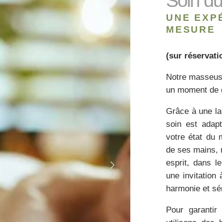
Soin d
UNE EXP
MESURE
(sur réservat
Notre masseuse
un moment de d
Grâce à une la
soin est adap
votre état du 
de ses mains, 
esprit, dans l
une invitation
harmonie et sér
Pour garantir