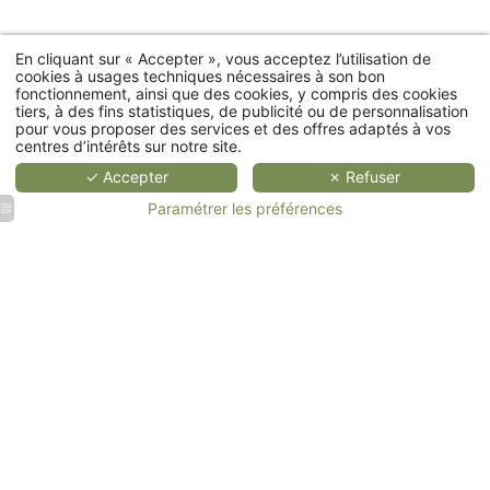
PLUS
PLUS
PLUS
En cliquant sur « Accepter », vous acceptez l’utilisation de
cookies à usages techniques nécessaires à son bon
fonctionnement, ainsi que des cookies, y compris des cookies
COTTAGES
tiers, à des fins statistiques, de publicité ou de personnalisation
pour vous proposer des services et des offres adaptés à vos
centres d’intérêts sur notre site.
RESTAURANT
✓ Accepter
✗ Refuser
SPA
Paramétrer les préférences
Évènement
ÉVÉNEMENTS
d'entreprise
Mariage
&
&
Séminaire
Réception