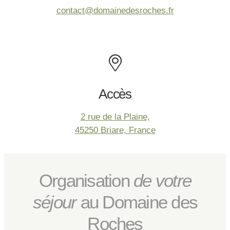
péniche pour le weekend ou pour vos
contact@domainedesroches.fr
*
Email
:
*
Nom
:
vacances.
*
Mobile
:
Nom :
*
Téléphone
:
*
Prénom
:
*
Email
:
Prénom :
Accès
*
Message
:
*
Mobile
:
2 rue de la Plaine,
*
45250 Briare, France
Date d'arrivée
:
Email :
*
Date :
Organisation
de votre
Téléphone :
*
Votre souhait de créneau
séjour
au Domaine des
*
*
À quel moment souhaitez-vous réserver ?
Montant de la carte cadeau
Roches
*
Commentaires
Nombre de personnes